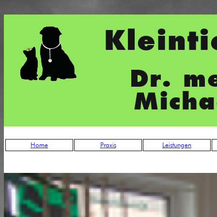
Kleinti
Dr. me
Micha
Home
Praxis
Leistungen